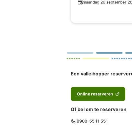
Datum
maandag 26 september 2
Een valleihopper reserver
Online reserveren
(Verwijst
naar
Of bel om te reserveren
een
externe
(Verwijst
0900-55 11 551
website)
naar