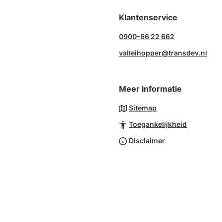
een
Klantenservice
telefoonn
0900-66 22 662
valleihopper@transdev.nl
Meer informatie
Sitemap
Toegankelijkheid
Disclaimer