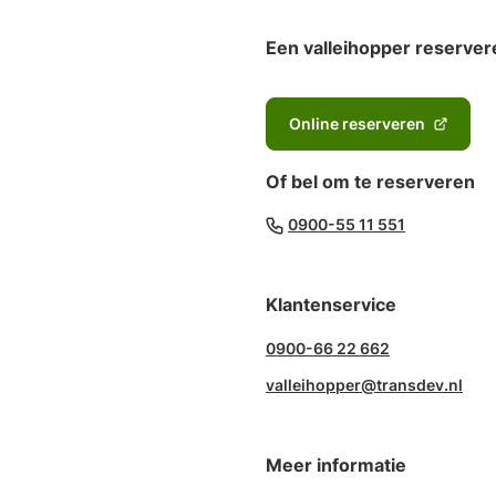
Een valleihopper reserver
Online reserveren
(Verwijst
naar
Of bel om te reserveren
een
externe
(Verwijst
0900-55 11 551
website)
naar
een
Klantenservice
telefoonn
0900-66 22 662
valleihopper@transdev.nl
Meer informatie