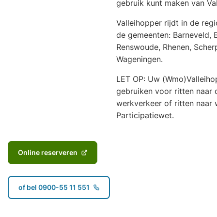
gebruik kunt maken van Va
Valleihopper rijdt in de reg
de gemeenten: Barneveld, E
Renswoude, Rhenen, Scherp
Wageningen.
LET OP: Uw (Wmo)Valleiho
gebruiken voor ritten naar
werkverkeer of ritten naar 
Participatiewet.
Online reserveren
(Verwijst
naar
een
of bel 0900-55 11 551
externe
(Verwijst
website)
naar
een