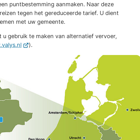
 een puntbestemming aanmaken. Naar deze
eizen tegen het gereduceerde tarief. U dient
 nemen met uw gemeente.
t u gebruik te maken van alternatief vervoer,
(Verwijst
valys.nl
).
naar
een
externe
website)