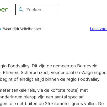
Over
Veelgestelde
Tarieven
Contact
Zoeken
Valleihopper
vragen
Lees voo
Waar rijdt Valleihopper
regio Foodvalley. Dit zijn de gemeenten Barneveld,
e, Rhenen, Scherpenzeel, Veenendaal en Wageningen
begint of eindigt altijd binnen de regio Foodvalley.
eter (enkele reis, via de kortste route) met
zonderingen hierop zijn een aantal speciaal
, die net buiten de 25 kilometer grens vallen. De