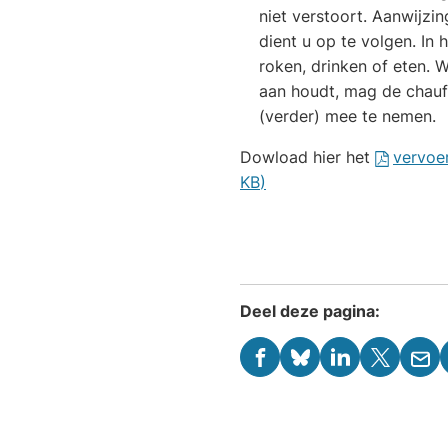
niet verstoort. Aanwijzi
dient u op te volgen. In 
roken, drinken of eten. W
aan houdt, mag de chauf
(verder) mee te nemen.
Dowload hier het
vervoe
KB
)
Deel deze pagina:
(Verwijst
(Verwijst
(Verwijst
(Verwijst
(Ver
naar
naar
naar
naar
naa
een
een
een
een
een
externe
externe
externe
externe
e-