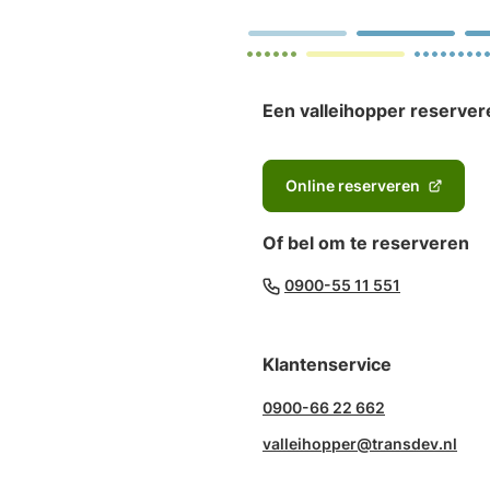
website)
website)
website)
website)
mai
Een valleihopper reserver
Online reserveren
(Verwijst
naar
Of bel om te reserveren
een
externe
(Verwijst
0900-55 11 551
website)
naar
een
Klantenservice
telefoonn
0900-66 22 662
valleihopper@transdev.nl