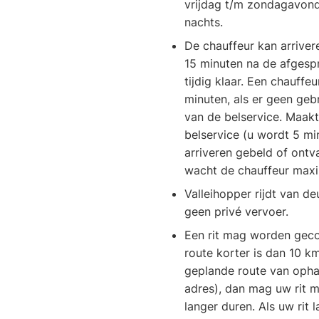
vrijdag t/m zondagavond 
nachts.
De chauffeur kan arriver
15 minuten na de afgespr
tijdig klaar. Een chauff
minuten, als er geen ge
van de belservice. Maakt
belservice (u wordt 5 mi
arriveren gebeld of ont
wacht de chauffeur maxi
Valleihopper rijdt van de
geen privé vervoer.
Een rit mag worden geco
route korter is dan 10 k
geplande route van oph
adres), dan mag uw rit 
langer duren. Als uw rit 