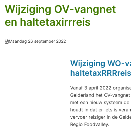
Wijziging OV-vangnet
en haltetaxirrreis
Publicatiedatum:
Maandag 26 september 2022
Wijziging WO-v
haltetaxRRRrei
Vanaf 3 april 2022 organis
Gelderland het OV-vangnet 
met een nieuw systeem de h
houdt in dat er iets is ver
vervoer reiziger in de Gel
Regio Foodvalley.