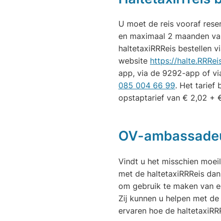
U moet de reis vooraf reser
en maximaal 2 maanden van
haltetaxiRRReis bestellen v
website
https://halte.RRReis
app, via de 9292-app of v
(Verwijst
085 004 66 99
. Het tarief 
naar
opstaptarief van € 2,02 + €
een
telefoonnu
OV-ambassade
Vindt u het misschien moeil
met de haltetaxiRRReis dan 
om gebruik te maken van 
Zij kunnen u helpen met de 
ervaren hoe de haltetaxiRR