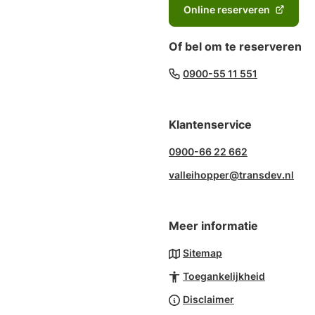
Online reserveren
(Verwijst
naar
Of bel om te reserveren
een
externe
(Verwijst
0900-55 11 551
website)
naar
een
Klantenservice
telefoonn
0900-66 22 662
valleihopper@transdev.nl
Meer informatie
Sitemap
Toegankelijkheid
Disclaimer